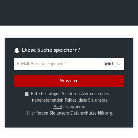
Diese Suche speichern?
täglich
Um
die
aktuelle
Aktivieren
Suche
zu
Bitte bestätigen Sie durch Ankreuzen des
speichern
nebenstehenden Feldes, dass Sie unsere
gib
AGB
akzeptieren.
deine
Hier finden Sie unsere
Datenschutzerklärung
.
Emailadresse
ein