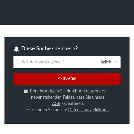
Diese Suche speichern?
täglich
Um
die
aktuelle
Aktivieren
Suche
zu
Bitte bestätigen Sie durch Ankreuzen des
speichern
nebenstehenden Feldes, dass Sie unsere
gib
AGB
akzeptieren.
deine
Hier finden Sie unsere
Datenschutzerklärung
.
Emailadresse
ein